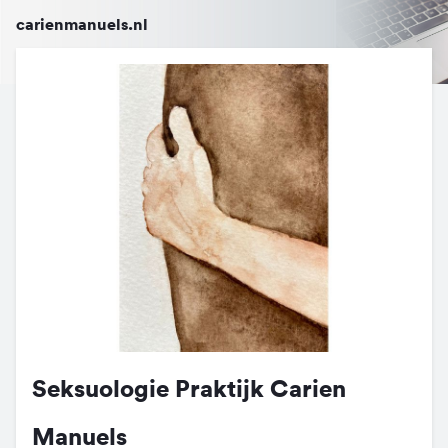
carienmanuels.nl
Seksuologie Praktijk Carien
Manuels